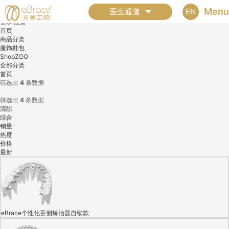
全部分类
Menu
EN
医生通道
登录
注册
首页
商品分类
服饰鞋包
ShopZOO
全部分类
首页
筛选出
4
条数据
筛选出
4
条数据
清除
综合
销量
热度
价格
最新
eBrace个性化舌侧矫治器自锁款