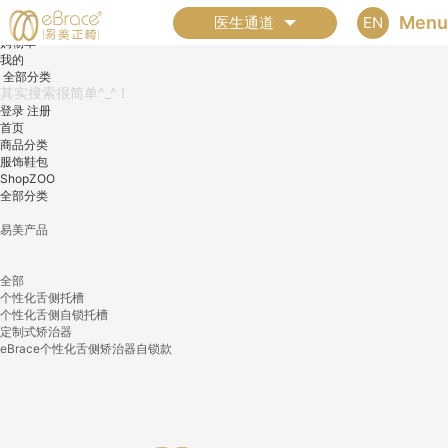
首页
Menu
EN
医生通道
分类
购物车
我的
全部分类
登录
注册
首页
商品分类
服饰鞋包
ShopZOO
全部分类
易美产品
全部
个性化舌侧托槽
个性化舌侧自锁托槽
定制式矫治器
eBrace个性化舌侧矫治器自锁款